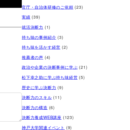
官庁・自治体研修のご依頼
(23)
実績
(39)
就活決断力
(1)
持ち味の事例紹介
(3)
持ち味を活かす経営​
(2)
推薦者の声
(4)
政治や企業の決断事例に学ぶ
(21)
松下幸之助に学ぶ持ち味経営
(5)
歴史に学ぶ決断力
(9)
決断力のスキル
(11)
決断力の構造
(6)
決断力養成WEB講座
(123)
神戸大学関連イベント
(9)