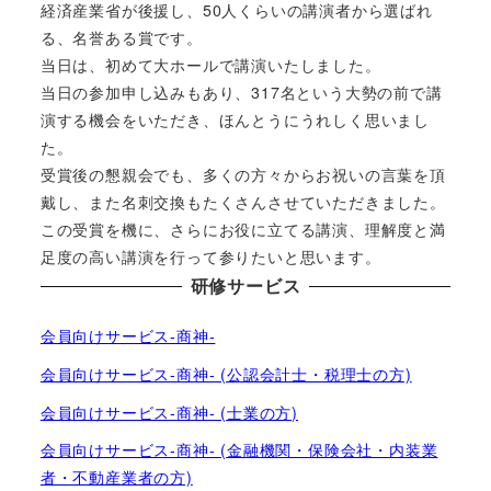
経済産業省が後援し、50人くらいの講演者から選ばれ
る、名誉ある賞です。
当日は、初めて大ホールで講演いたしました。
当日の参加申し込みもあり、317名という大勢の前で講
演する機会をいただき、ほんとうにうれしく思いまし
た。
受賞後の懇親会でも、多くの方々からお祝いの言葉を頂
戴し、また名刺交換もたくさんさせていただきました。
この受賞を機に、さらにお役に立てる講演、理解度と満
足度の高い講演を行って参りたいと思います。
研修サービス
会員向けサービス-商神-
会員向けサービス-商神- (公認会計士・税理士の方)
会員向けサービス-商神- (士業の方)
会員向けサービス-商神- (金融機関・保険会社・内装業
者・不動産業者の方)