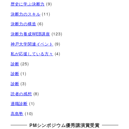
歴史に学ぶ決断力
(9)
決断力のスキル
(11)
決断力の構造
(6)
決断力養成WEB講座
(123)
神戸大学関連イベント
(9)
私が応援している方々
(4)
診断
(25)
診断
(1)
診断
(3)
読者の感想
(8)
適職診断
(1)
高島塾
(10)
PMシンポジウム優秀講演賞受賞