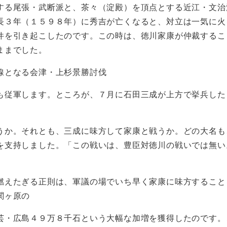
る尾張・武断派と、茶々（淀殿）を頂点とする近江・文治
長３年（１５９８年）に秀吉が亡くなると、対立は一気に火
件を引き起こしたのです。この時は、徳川家康が仲裁するこ
ままでした。
線となる会津・上杉景勝討伐
も従軍します。ところが、７月に石田三成が上方で挙兵した
か。それとも、三成に味方して家康と戦うか。どの大名も
を支持しました。「この戦いは、豊臣対徳川の戦いでは無い
燃えたぎる正則は、軍議の場でいち早く家康に味方すること
関ヶ原の
芸・広島４９万８千石という大幅な加増を獲得したのです。