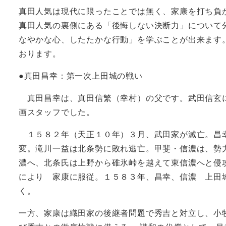
真田人気は現代に限ったことでは無く、家康を打ち負
真田人気の裏側にある「後悔しない決断力」について
なやかな心、したたかな行動」を学ぶことが出来ます
おります。
●真田昌幸：第一次上田城の戦い
真田昌幸は、真田信繁（幸村）の父です。武田信玄に
画スタッフでした。
１５８２年（天正１０年）３月、武田家が滅亡。昌幸
変。滝川一益は北条勢に敗れ逃亡。甲斐・信濃は、勢
濃へ、北条氏は上野から碓氷峠を越えて東信濃へと侵
により 家康に服従。１５８３年、昌幸、信濃 上田
く。
一方、家康は織田家の後継者問題で秀吉と対立し、小