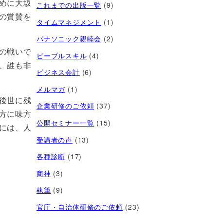
めに大坂
これまでの出版一覧
(9)
の賞賛を
タイムマネジメント
(1)
パナソニック親睦会
(2)
の戦いで
ピープルスキル
(4)
、誰も非
ビジネス会計
(6)
メルマガ
(1)
後世に残
企業研修のご依頼
(37)
方に味方
公開セミナー一覧
(15)
には、人
受講者の声
(13)
各種診断
(17)
商神
(3)
執筆
(9)
官庁・自治体研修のご依頼
(23)