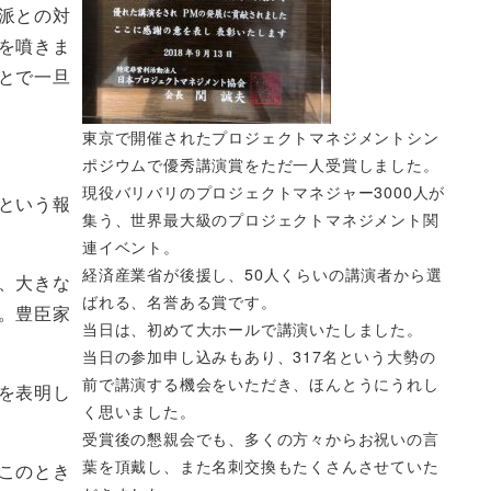
派との対
を噴きま
とで一旦
東京で開催されたプロジェクトマネジメントシン
ポジウムで優秀講演賞をただ一人受賞しました。
現役バリバリのプロジェクトマネジャー3000人が
という報
集う、世界最大級のプロジェクトマネジメント関
連イベント。
経済産業省が後援し、50人くらいの講演者から選
、大きな
ばれる、名誉ある賞です。
。豊臣家
当日は、初めて大ホールで講演いたしました。
当日の参加申し込みもあり、317名という大勢の
前で講演する機会をいただき、ほんとうにうれし
を表明し
く思いました。
受賞後の懇親会でも、多くの方々からお祝いの言
葉を頂戴し、また名刺交換もたくさんさせていた
このとき