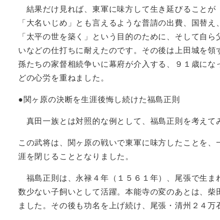
結果だけ見れば、東軍に味方して生き延びることが「
「大名いじめ」とも言えるような普請の出費、国替え
「太平の世を築く」という目的のために、そして自ら
いなどの仕打ちに耐えたのです。その後は上田城を領
孫たちの家督相続争いに幕府が介入する、９１歳にな
どの心労を重ねました。
●関ヶ原の決断を生涯後悔し続けた福島正則
真田一族とは対照的な例として、福島正則を考えて
この武将は、関ヶ原の戦いで東軍に味方したことを、
涯を閉じることとなりました。
福島正則は、永禄４年（１５６１年）、尾張で生まれ
数少ない子飼いとして活躍。本能寺の変のあとは、柴
ました。その後も功名を上げ続け、尾張・清州２４万