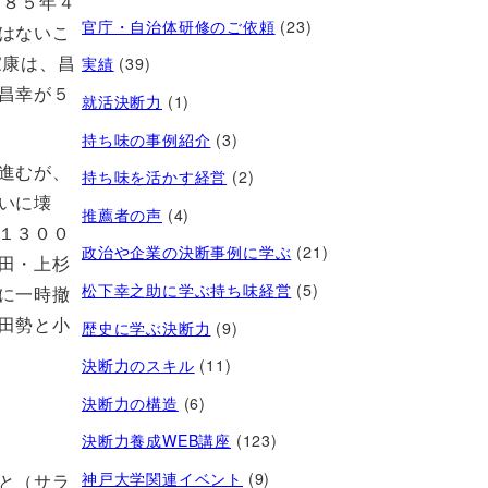
５８５年４
官庁・自治体研修のご依頼
(23)
はないこ
家康は、昌
実績
(39)
昌幸が５
就活決断力
(1)
持ち味の事例紹介
(3)
進むが、
持ち味を活かす経営​
(2)
いに壊
推薦者の声
(4)
１３００
政治や企業の決断事例に学ぶ
(21)
田・上杉
松下幸之助に学ぶ持ち味経営
(5)
に一時撤
田勢と小
歴史に学ぶ決断力
(9)
決断力のスキル
(11)
決断力の構造
(6)
決断力養成WEB講座
(123)
神戸大学関連イベント
(9)
と（サラ