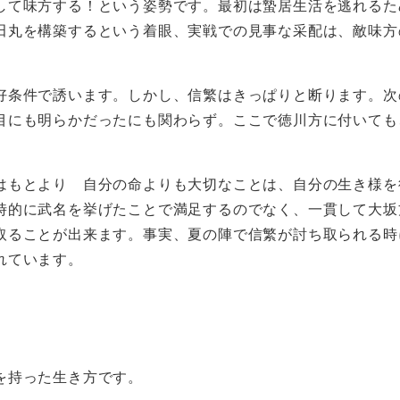
て味方する！という姿勢です。最初は蟄居生活を逃れるた
田丸を構築するという着眼、実戦での見事な采配は、敵味方
好条件で誘います。しかし、信繁はきっぱりと断ります。次
目にも明らかだったにも関わらず。ここで徳川方に付いても
はもとより 自分の命よりも大切なことは、自分の生き様を
時的に武名を挙げたことで満足するのでなく、一貫して大坂
取ることが出来ます。事実、夏の陣で信繁が討ち取られる時
れています。
を持った生き方です。