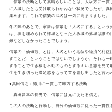
信繁の決断として素晴らしいことは、大坂方に一貫し
に入城したとも受け取られかねない状況でしたが、真
集めます。これで信繁の武名は一気に高まりました。
冬の陣のあとで、家康は信繁を「大名にする」という
は、堀を埋められて裸城となった大坂城の落城は誰の
難などしなかったことでしょう。
信繁の「価値観」とは。大名という地位や経済的利益
すことだ、ということではないでしょうか。それも一
することで生き様を不動のものとする固い意志を見て
生を生き切った満足感をもって首を差し出したと言わ
●真田信之：徳川に一貫して味方する決断
真田昌幸の長男で、信繁には兄にあたる信之。
この人の決断と行動も、自分の価値観に従った一貫性