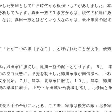
かした英雄として江戸時代から根強いものがありました。本
分析してみます。真田一族の生き方からは、現代の私達に必
。なお、真田一族とはどういう人なのかは、最小限度の記述
「わが二つの眼（まなこ）」と呼ばれたことがある、優秀
は織田家に服従し、滝川一益の配下となります。 ６月 
力の空白状態に。甲斐を制圧した徳川家康が南信濃へ、上杉
攻を開始。７月、昌幸、北条家に服従。１０月、昌幸、徳川
城の築城に着手。 上野・沼田城や吾妻城を巡り、北条氏と
牧長久手の合戦にいたる。この際、家康は後方の敵：北条家