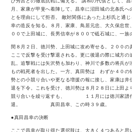
び秀吉との徹底抗戦に備える。 講和の代償として、
月、家康が甲斐へ着陣して、昌幸に沼田城の北条氏へ
とを理由にして拒否。 敵対関係にあった上杉氏と通
幸の造反を知る。８月、家康、鳥居元忠、大久保忠世
００で上田城に、長男信幸が８００で砥石城に、一族
閏８月２日、徳川勢、上田城に攻め寄せる。２００の
ここで反撃を受け撃退される。更に後退の際に城方の
乱。追撃戦には矢沢勢も加わり、神川で多数の将兵が
もの戦死者を出した。一方、真田勢は わずか４０の
勢との小競り合いや更なる増援の報に接し、家康
退を下令。これを受け、徳川勢は８月２８日に上田よ
競り合いを繰り返すも、 １１月には徳川家譜代の
退。 真田昌幸、この時３９歳。
●真田昌幸の決断
ここで昌幸が取り得た選択肢は、大きく４つあると思