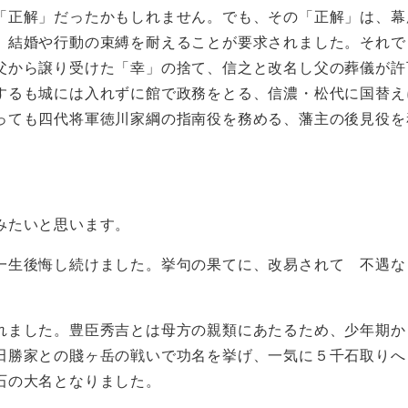
正解」だったかもしれません。でも、その「正解」は、幕
、結婚や行動の束縛を耐えることが要求されました。それで
父から譲り受けた「幸」の捨て、信之と改名し父の葬儀が許
するも城には入れずに館で政務をとる、信濃・松代に国替え
っても四代将軍徳川家綱の指南役を務める、藩主の後見役を
みたいと思います。
一生後悔し続けました。挙句の果てに、改易されて 不遇な
ました。豊臣秀吉とは母方の親類にあたるため、少年期か
田勝家との賤ヶ岳の戦いで功名を挙げ、一気に５千石取りへ
石の大名となりました。