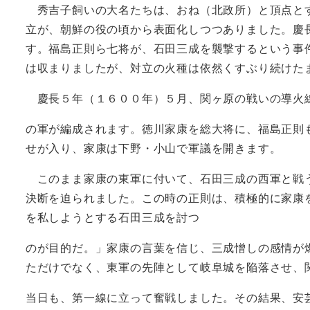
秀吉子飼いの大名たちは、おね（北政所）と頂点とす
立が、朝鮮の役の頃から表面化しつつありました。慶
す。福島正則ら七将が、石田三成を襲撃するという事
は収まりましたが、対立の火種は依然くすぶり続けた
慶長５年（１６００年）５月、関ヶ原の戦いの導火
の軍が編成されます。徳川家康を総大将に、福島正則
せが入り、家康は下野・小山で軍議を開きます。
このまま家康の東軍に付いて、石田三成の西軍と戦う
決断を迫られました。この時の正則は、積極的に家康
を私しようとする石田三成を討つ
のが目的だ。」家康の言葉を信じ、三成憎しの感情が
ただけでなく、東軍の先陣として岐阜城を陥落させ、
当日も、第一線に立って奮戦しました。その結果、安