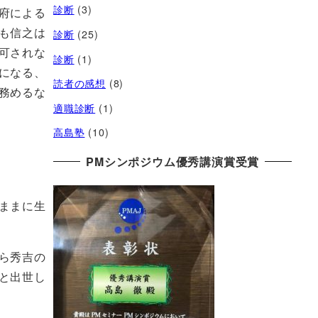
診断
(3)
府による
も信之は
診断
(25)
可されな
診断
(1)
になる、
読者の感想
(8)
務めるな
適職診断
(1)
高島塾
(10)
PMシンポジウム優秀講演賞受賞
ままに生
ら秀吉の
と出世し