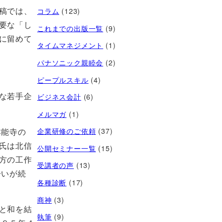
稿では、
コラム
(123)
要な「し
これまでの出版一覧
(9)
に留めて
タイムマネジメント
(1)
パナソニック親睦会
(2)
ピープルスキル
(4)
な若手企
ビジネス会計
(6)
メルマガ
(1)
本能寺の
企業研修のご依頼
(37)
氏は北信
公開セミナー一覧
(15)
方の工作
受講者の声
(13)
争いが続
各種診断
(17)
商神
(3)
と和を結
執筆
(9)