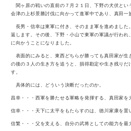
関ヶ原の戦いの直前の７月２１日、下野の犬伏という
会津の上杉景勝討伐に向かって進軍中であり、真田一
長男・信幸は東軍に付き、そのまま軍を進めました。
返します。その後、下野・小山で東軍の軍議が行われ
に向かうことになりました。
表面的にみると、東西どちらが勝っても真田家が生き
の後の３人の生き方を追うと、損得勘定や生き残りだ
す。
具体的には、どういう決断だったのか。
昌幸・・・西軍を勝たせる軍略を発揮する、真田家を
信幸・・・天下に太平をもたらすのは、徳川家康を置
信繁・・・父を支える、自分の武将としての能力を最