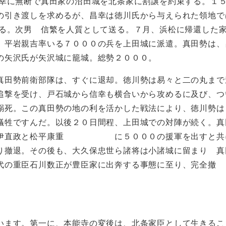
昌幸に無断で真田家の沼田城を北条家に割譲を約束する。１
の引き渡しを求めるが、昌幸は徳川氏から与えられた領地で
じる。次男 信繁を人質として送る。７月、浜松に帰還した
、平岩親吉率いる７０００の兵を上田城に派遣。真田勢は、
の矢沢氏が矢沢城に籠城。総勢２０００。
真田勢前衛部隊は、すぐに退却。徳川勢は易々と二の丸まで
追撃を受け、戸石城から信幸も横合いから攻めるに及び、つ
溺死。この真田勢の地の利を活かした戦法により、徳川勢は
犠牲ですんだ。以後２０日間程、上田城での対陣が続く。真
は井伊直政と松平康重 に５０００の援軍を出すと共
り撤退。その後も、大久保忠世ら諸将は小諸城に留まり 真
重臣石川数正が豊臣家に出奔する事態に至り、完全撤
います。第一に、本能寺の変後は、北条家臣として生きるこ