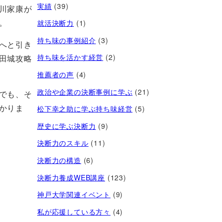
実績
(39)
川家康が
。
就活決断力
(1)
持ち味の事例紹介
(3)
へと引き
持ち味を活かす経営​
(2)
田城攻略
推薦者の声
(4)
政治や企業の決断事例に学ぶ
(21)
でも、そ
かりま
松下幸之助に学ぶ持ち味経営
(5)
歴史に学ぶ決断力
(9)
決断力のスキル
(11)
決断力の構造
(6)
決断力養成WEB講座
(123)
神戸大学関連イベント
(9)
私が応援している方々
(4)