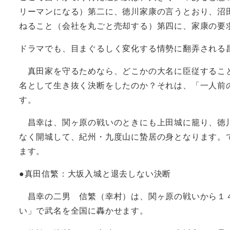
リーマンになる）第二に、徳川家康の言うとおり、沼
ねること（会社を丸ごと売却する）第四に、家康の要
ドラマでも、目まぐるしく変化する情勢に翻弄される
真田家を守るためなら、どこかの大名に臣従すること
名として生き抜く決断をしたのか？それは、「一人前
す。
昌幸は、関ヶ原の戦いのときにも上田城に籠り、徳川
なく開城して、紀州・九度山に蟄居の身となります。
ます。
●真田信繁：大坂入城と退去しない決断
昌幸の二男 信繁（幸村）は、関ヶ原の戦いから１４
い」で武名を全国に轟かせます。