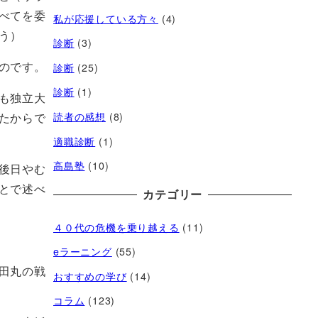
べてを委
私が応援している方々
(4)
う）
診断
(3)
のです。
診断
(25)
診断
(1)
も独立大
たからで
読者の感想
(8)
適職診断
(1)
高島塾
(10)
後日やむ
とで述べ
カテゴリー
４０代の危機を乗り越える
(11)
eラーニング
(55)
田丸の戦
おすすめの学び
(14)
コラム
(123)