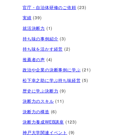
官庁・自治体研修のご依頼
(23)
実績
(39)
就活決断力
(1)
持ち味の事例紹介
(3)
持ち味を活かす経営​
(2)
推薦者の声
(4)
政治や企業の決断事例に学ぶ
(21)
松下幸之助に学ぶ持ち味経営
(5)
歴史に学ぶ決断力
(9)
決断力のスキル
(11)
決断力の構造
(6)
決断力養成WEB講座
(123)
神戸大学関連イベント
(9)