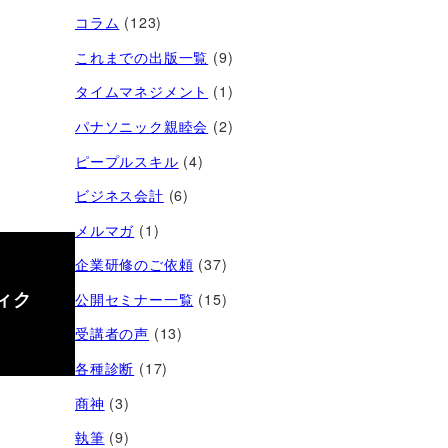
コラム
(123)
これまでの出版一覧
(9)
タイムマネジメント
(1)
パナソニック親睦会
(2)
ピープルスキル
(4)
ビジネス会計
(6)
メルマガ
(1)
企業研修のご依頼
(37)
ィク
公開セミナー一覧
(15)
受講者の声
(13)
各種診断
(17)
商神
(3)
執筆
(9)