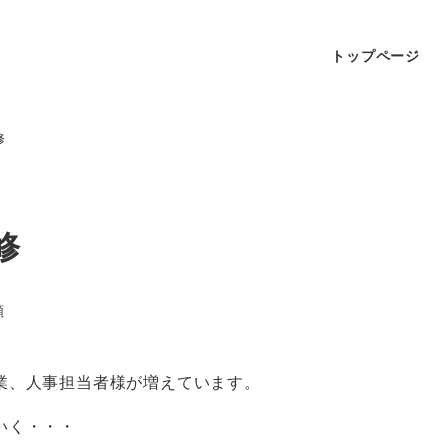
トップページ
修
修
頼
業、人事担当者様が増えています。
いく・・・