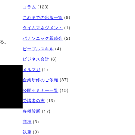
コラム
(123)
これまでの出版一覧
(9)
タイムマネジメント
(1)
パナソニック親睦会
(2)
る。
ピープルスキル
(4)
ビジネス会計
(6)
メルマガ
(1)
企業研修のご依頼
(37)
公開セミナー一覧
(15)
受講者の声
(13)
各種診断
(17)
商神
(3)
執筆
(9)