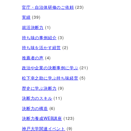
官庁・自治体研修のご依頼
(23)
実績
(39)
就活決断力
(1)
持ち味の事例紹介
(3)
持ち味を活かす経営​
(2)
推薦者の声
(4)
政治や企業の決断事例に学ぶ
(21)
松下幸之助に学ぶ持ち味経営
(5)
歴史に学ぶ決断力
(9)
決断力のスキル
(11)
決断力の構造
(6)
決断力養成WEB講座
(123)
神戸大学関連イベント
(9)