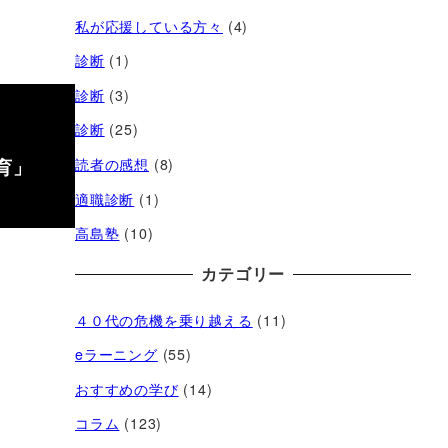
私が応援している方々
(4)
診断
(1)
診断
(3)
診断
(25)
育」
読者の感想
(8)
適職診断
(1)
高島塾
(10)
カテゴリー
４０代の危機を乗り越える
(11)
eラーニング
(55)
おすすめの学び
(14)
コラム
(123)