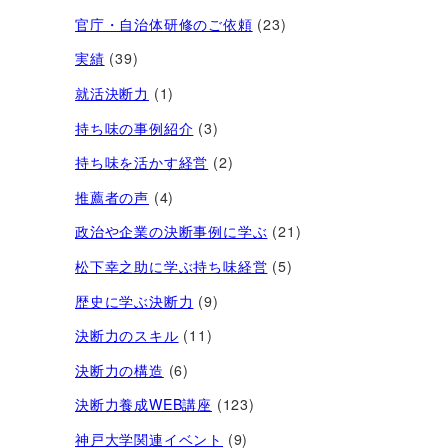
官庁・自治体研修のご依頼
(23)
実績
(39)
就活決断力
(1)
持ち味の事例紹介
(3)
持ち味を活かす経営​
(2)
推薦者の声
(4)
政治や企業の決断事例に学ぶ
(21)
松下幸之助に学ぶ持ち味経営
(5)
歴史に学ぶ決断力
(9)
決断力のスキル
(11)
決断力の構造
(6)
決断力養成WEB講座
(123)
神戸大学関連イベント
(9)