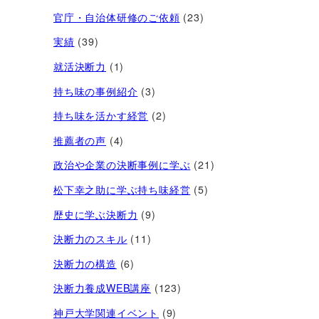
官庁・自治体研修のご依頼
(23)
実績
(39)
就活決断力
(1)
持ち味の事例紹介
(3)
持ち味を活かす経営​
(2)
推薦者の声
(4)
政治や企業の決断事例に学ぶ
(21)
松下幸之助に学ぶ持ち味経営
(5)
歴史に学ぶ決断力
(9)
決断力のスキル
(11)
決断力の構造
(6)
決断力養成WEB講座
(123)
神戸大学関連イベント
(9)