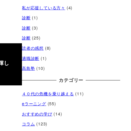
私が応援している方々
(4)
診断
(1)
診断
(3)
診断
(25)
読者の感想
(8)
適職診断
(1)
揮し
高島塾
(10)
カテゴリー
４０代の危機を乗り越える
(11)
eラーニング
(55)
おすすめの学び
(14)
コラム
(123)