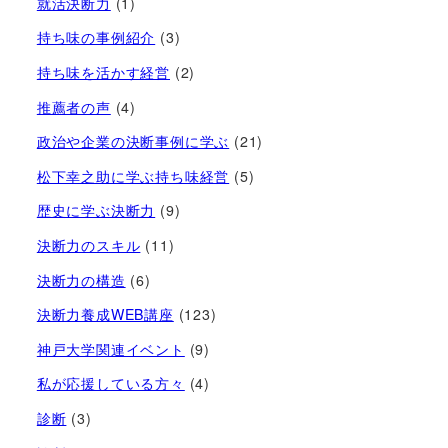
就活決断力
(1)
持ち味の事例紹介
(3)
持ち味を活かす経営​
(2)
推薦者の声
(4)
政治や企業の決断事例に学ぶ
(21)
松下幸之助に学ぶ持ち味経営
(5)
歴史に学ぶ決断力
(9)
決断力のスキル
(11)
決断力の構造
(6)
決断力養成WEB講座
(123)
神戸大学関連イベント
(9)
私が応援している方々
(4)
診断
(3)