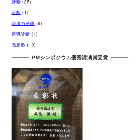
診断
(25)
診断
(1)
読者の感想
(8)
適職診断
(1)
高島塾
(10)
PMシンポジウム優秀講演賞受賞