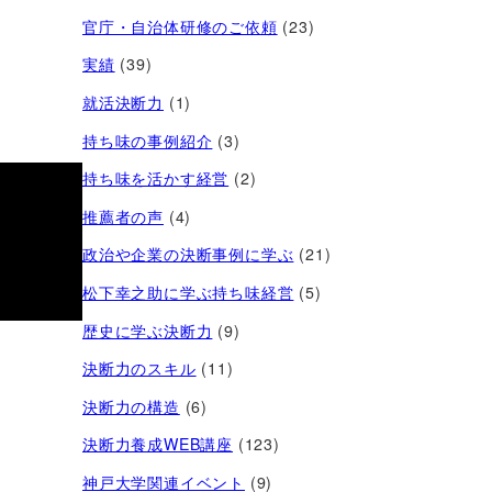
官庁・自治体研修のご依頼
(23)
実績
(39)
就活決断力
(1)
持ち味の事例紹介
(3)
持ち味を活かす経営​
(2)
推薦者の声
(4)
政治や企業の決断事例に学ぶ
(21)
松下幸之助に学ぶ持ち味経営
(5)
歴史に学ぶ決断力
(9)
決断力のスキル
(11)
決断力の構造
(6)
決断力養成WEB講座
(123)
神戸大学関連イベント
(9)