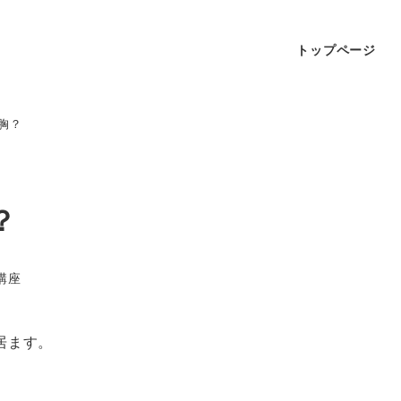
トップページ
胸？
？
講座
居ます。