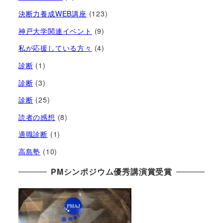
決断力養成WEB講座
(123)
神戸大学関連イベント
(9)
私が応援している方々
(4)
診断
(1)
診断
(3)
診断
(25)
読者の感想
(8)
適職診断
(1)
高島塾
(10)
PMシンポジウム優秀講演賞受賞