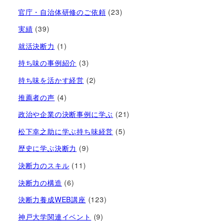
官庁・自治体研修のご依頼
(23)
実績
(39)
就活決断力
(1)
持ち味の事例紹介
(3)
持ち味を活かす経営​
(2)
推薦者の声
(4)
政治や企業の決断事例に学ぶ
(21)
松下幸之助に学ぶ持ち味経営
(5)
歴史に学ぶ決断力
(9)
決断力のスキル
(11)
決断力の構造
(6)
決断力養成WEB講座
(123)
神戸大学関連イベント
(9)