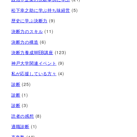
松下幸之助に学ぶ持ち味経営
(5)
歴史に学ぶ決断力
(9)
決断力のスキル
(11)
決断力の構造
(6)
決断力養成WEB講座
(123)
神戸大学関連イベント
(9)
私が応援している方々
(4)
診断
(25)
診断
(1)
診断
(3)
読者の感想
(8)
適職診断
(1)
高島塾
(10)