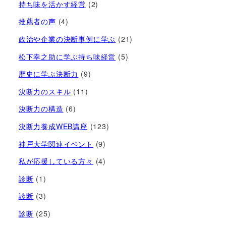
持ち味を活かす経営​
(2)
推薦者の声
(4)
政治や企業の決断事例に学ぶ
(21)
松下幸之助に学ぶ持ち味経営
(5)
歴史に学ぶ決断力
(9)
決断力のスキル
(11)
決断力の構造
(6)
決断力養成WEB講座
(123)
神戸大学関連イベント
(9)
私が応援している方々
(4)
診断
(1)
診断
(3)
診断
(25)