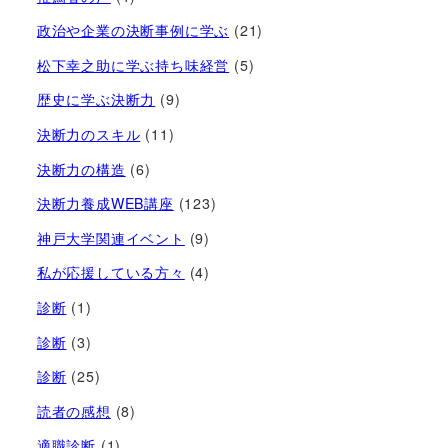
政治や企業の決断事例に学ぶ
(21)
松下幸之助に学ぶ持ち味経営
(5)
歴史に学ぶ決断力
(9)
決断力のスキル
(11)
決断力の構造
(6)
決断力養成WEB講座
(123)
神戸大学関連イベント
(9)
私が応援している方々
(4)
診断
(1)
診断
(3)
診断
(25)
読者の感想
(8)
適職診断
(1)