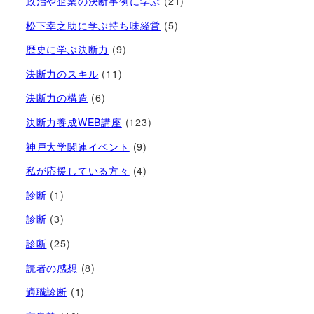
政治や企業の決断事例に学ぶ
(21)
松下幸之助に学ぶ持ち味経営
(5)
歴史に学ぶ決断力
(9)
決断力のスキル
(11)
決断力の構造
(6)
決断力養成WEB講座
(123)
神戸大学関連イベント
(9)
私が応援している方々
(4)
診断
(1)
診断
(3)
診断
(25)
読者の感想
(8)
適職診断
(1)