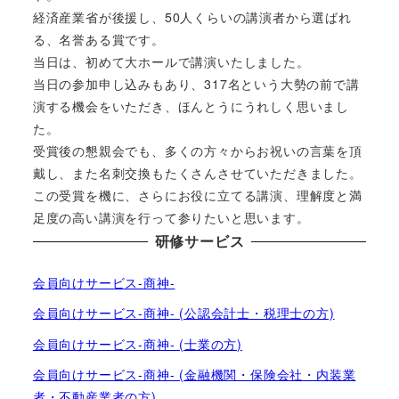
経済産業省が後援し、50人くらいの講演者から選ばれ
る、名誉ある賞です。
当日は、初めて大ホールで講演いたしました。
当日の参加申し込みもあり、317名という大勢の前で講
演する機会をいただき、ほんとうにうれしく思いまし
た。
受賞後の懇親会でも、多くの方々からお祝いの言葉を頂
戴し、また名刺交換もたくさんさせていただきました。
この受賞を機に、さらにお役に立てる講演、理解度と満
足度の高い講演を行って参りたいと思います。
研修サービス
会員向けサービス-商神-
会員向けサービス-商神- (公認会計士・税理士の方)
会員向けサービス-商神- (士業の方)
会員向けサービス-商神- (金融機関・保険会社・内装業
者・不動産業者の方)