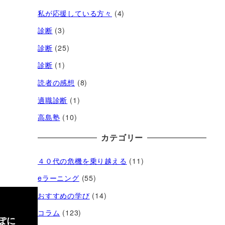
私が応援している方々
(4)
診断
(3)
診断
(25)
診断
(1)
読者の感想
(8)
適職診断
(1)
高島塾
(10)
カテゴリー
４０代の危機を乗り越える
(11)
eラーニング
(55)
おすすめの学び
(14)
コラム
(123)
ぽに