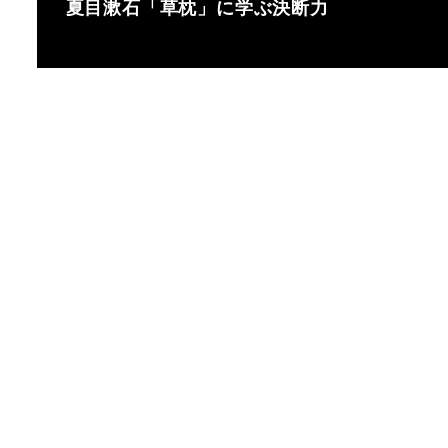
夏目漱石「草枕」に学ぶ決断力