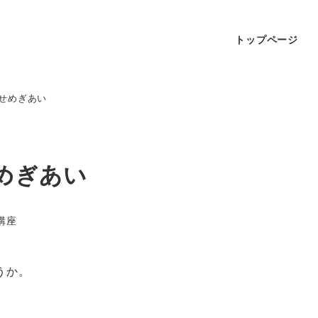
トップページ
せめぎあい
めぎあい
講座
うか。