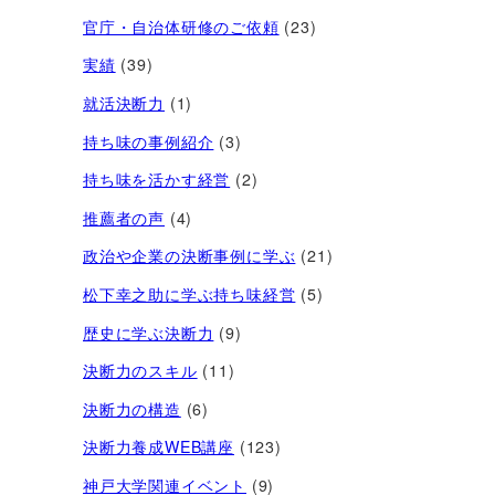
官庁・自治体研修のご依頼
(23)
実績
(39)
就活決断力
(1)
持ち味の事例紹介
(3)
持ち味を活かす経営​
(2)
推薦者の声
(4)
政治や企業の決断事例に学ぶ
(21)
松下幸之助に学ぶ持ち味経営
(5)
歴史に学ぶ決断力
(9)
決断力のスキル
(11)
決断力の構造
(6)
決断力養成WEB講座
(123)
神戸大学関連イベント
(9)