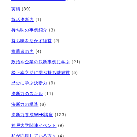
実績
(39)
就活決断力
(1)
持ち味の事例紹介
(3)
持ち味を活かす経営​
(2)
推薦者の声
(4)
政治や企業の決断事例に学ぶ
(21)
松下幸之助に学ぶ持ち味経営
(5)
歴史に学ぶ決断力
(9)
決断力のスキル
(11)
決断力の構造
(6)
決断力養成WEB講座
(123)
神戸大学関連イベント
(9)
私が応援している方々
(4)