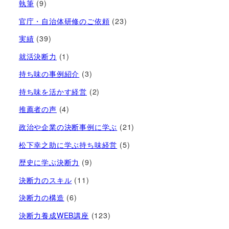
執筆
(9)
官庁・自治体研修のご依頼
(23)
実績
(39)
就活決断力
(1)
持ち味の事例紹介
(3)
持ち味を活かす経営​
(2)
推薦者の声
(4)
政治や企業の決断事例に学ぶ
(21)
松下幸之助に学ぶ持ち味経営
(5)
歴史に学ぶ決断力
(9)
決断力のスキル
(11)
決断力の構造
(6)
決断力養成WEB講座
(123)