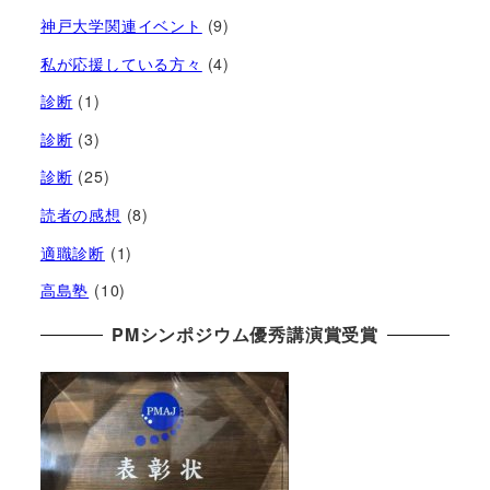
神戸大学関連イベント
(9)
私が応援している方々
(4)
診断
(1)
診断
(3)
診断
(25)
読者の感想
(8)
適職診断
(1)
高島塾
(10)
PMシンポジウム優秀講演賞受賞