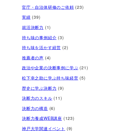
官庁・自治体研修のご依頼
(23)
実績
(39)
就活決断力
(1)
持ち味の事例紹介
(3)
持ち味を活かす経営​
(2)
推薦者の声
(4)
政治や企業の決断事例に学ぶ
(21)
松下幸之助に学ぶ持ち味経営
(5)
歴史に学ぶ決断力
(9)
決断力のスキル
(11)
決断力の構造
(6)
決断力養成WEB講座
(123)
神戸大学関連イベント
(9)