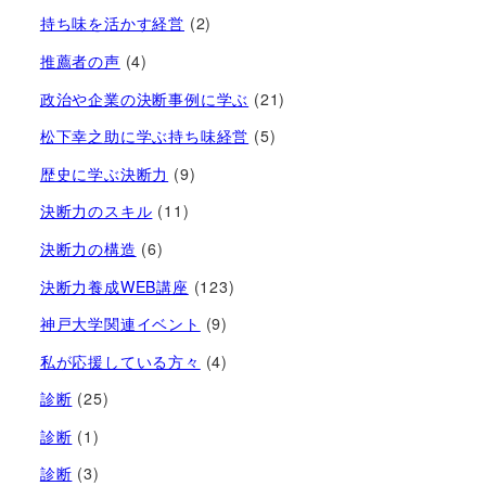
持ち味を活かす経営​
(2)
推薦者の声
(4)
政治や企業の決断事例に学ぶ
(21)
松下幸之助に学ぶ持ち味経営
(5)
歴史に学ぶ決断力
(9)
決断力のスキル
(11)
決断力の構造
(6)
決断力養成WEB講座
(123)
神戸大学関連イベント
(9)
私が応援している方々
(4)
診断
(25)
診断
(1)
診断
(3)