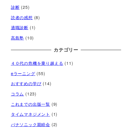
診断
(25)
読者の感想
(8)
適職診断
(1)
高島塾
(10)
カテゴリー
４０代の危機を乗り越える
(11)
eラーニング
(55)
おすすめの学び
(14)
コラム
(123)
これまでの出版一覧
(9)
タイムマネジメント
(1)
パナソニック親睦会
(2)