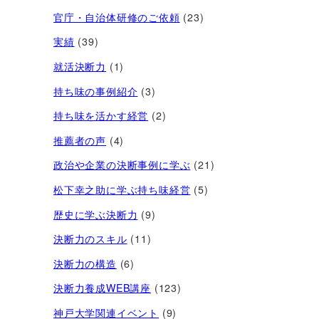
官庁・自治体研修のご依頼
(23)
実績
(39)
就活決断力
(1)
持ち味の事例紹介
(3)
持ち味を活かす経営​
(2)
推薦者の声
(4)
政治や企業の決断事例に学ぶ
(21)
松下幸之助に学ぶ持ち味経営
(5)
歴史に学ぶ決断力
(9)
決断力のスキル
(11)
決断力の構造
(6)
決断力養成WEB講座
(123)
神戸大学関連イベント
(9)