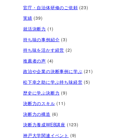
官庁・自治体研修のご依頼
(23)
実績
(39)
就活決断力
(1)
持ち味の事例紹介
(3)
持ち味を活かす経営​
(2)
推薦者の声
(4)
政治や企業の決断事例に学ぶ
(21)
松下幸之助に学ぶ持ち味経営
(5)
歴史に学ぶ決断力
(9)
決断力のスキル
(11)
決断力の構造
(6)
決断力養成WEB講座
(123)
神戸大学関連イベント
(9)